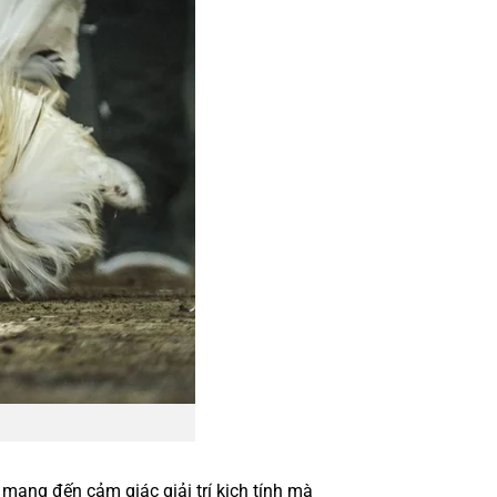
mang đến cảm giác giải trí kịch tính mà