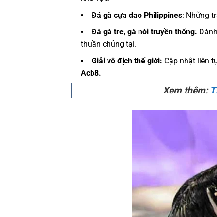
Đá gà cựa dao Philippines
: Những t
Đá gà tre, gà nòi truyền thống:
Dành 
thuần chủng tại.
Giải vô địch thế giới:
Cập nhật liên 
Acb8.
Xem thêm:
T