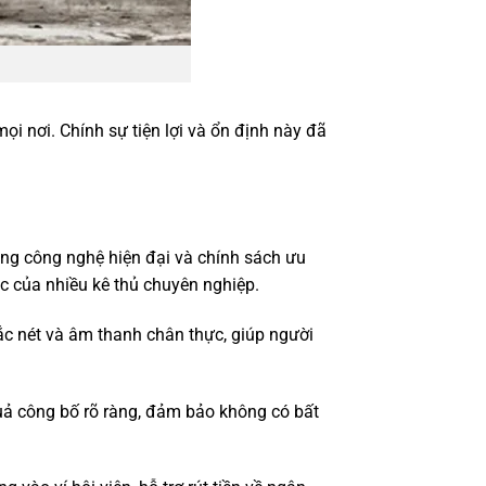
ọi nơi. Chính sự tiện lợi và ổn định này đã
ng công nghệ hiện đại và chính sách ưu
c của nhiều kê thủ chuyên nghiệp.
c nét và âm thanh chân thực, giúp người
quả công bố rõ ràng, đảm bảo không có bất