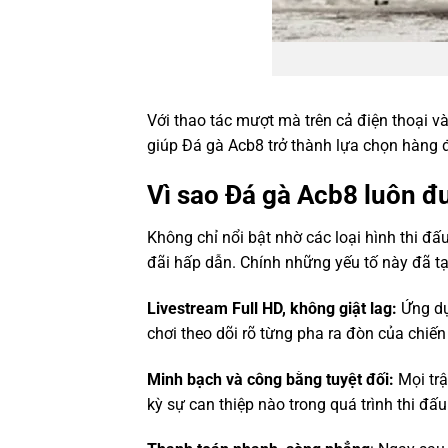
Với thao tác mượt mà trên cả điện thoại và 
giúp Đá gà Acb8 trở thành lựa chọn hàng đ
Vì sao Đá gà Acb8 luôn đ
Không chỉ nổi bật nhờ các loại hình thi đ
đãi hấp dẫn. Chính những yếu tố này đã tạo
Livestream Full HD, không giật lag:
Ứng dụ
chơi theo dõi rõ từng pha ra đòn của chiến
Minh bạch và công bằng tuyệt đối:
Mọi trậ
kỳ sự can thiệp nào trong quá trình thi đấu