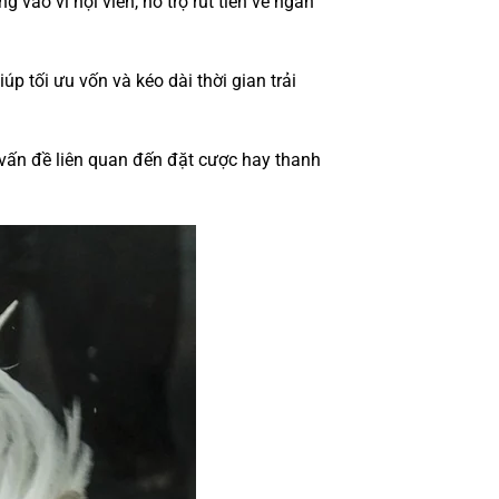
 vào ví hội viên, hỗ trợ rút tiền về ngân
 tối ưu vốn và kéo dài thời gian trải
c vấn đề liên quan đến đặt cược hay thanh