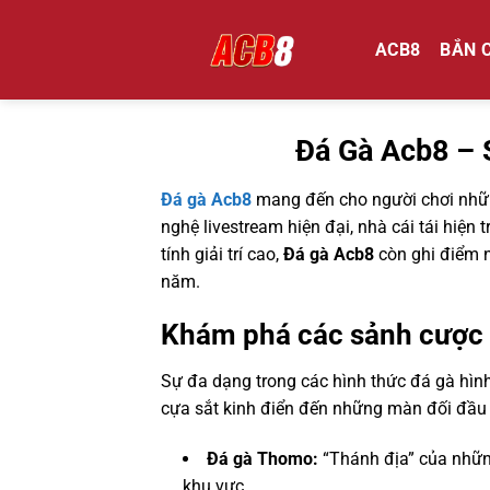
Bỏ
qua
ACB8
BẮN 
nội
dung
Đá Gà Acb8 – 
Đá gà Acb8
mang đến cho người chơi nhữn
nghệ livestream hiện đại, nhà cái tái hiện
tính giải trí cao,
Đá gà Acb8
còn ghi điểm n
năm.
Khám phá các sảnh cược đ
Sự đa dạng trong các hình thức đá gà hình 
cựa sắt kinh điển đến những màn đối đầu 
Đá gà Thomo:
“Thánh địa” của những
khu vực.