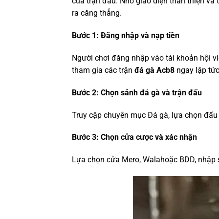
của trận đấu. Nhờ giao diện thân thiện và
ra căng thẳng.
Bước 1: Đăng nhập và nạp tiền
Người chơi đăng nhập vào tài khoản hội vi
tham gia các trận
đá gà
Acb8
ngay lập tức
Bước 2: Chọn sảnh đá gà và trận đấu
Truy cập chuyên mục Đá gà, lựa chọn đấu
Bước 3: Chọn cửa cược và xác nhận
Lựa chọn cửa Mero, Walahoặc BDD, nhập s