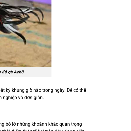
h đá
gà Acb8
t kỳ khung giờ nào trong ngày. Để có thể
n nghiệp và đơn giản.
ông bỏ lỡ những khoảnh khắc quan trọng