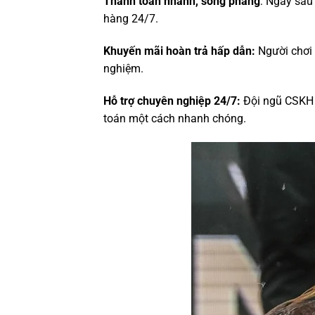
Thanh toán nhanh, sòng phẳng
: Ngay sau 
hàng 24/7.
Khuyến mãi hoàn trả hấp dẫn:
Người chơi 
nghiệm.
Hỗ trợ chuyên nghiệp 24/7:
Đội ngũ CSKH l
toán một cách nhanh chóng.